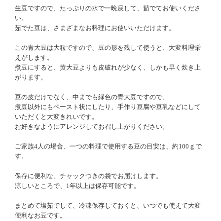
生豆ですので、たっぷりの水で一晩戻して、茹でてお使いくださ
い。
茹でた豆は、さまざまなお料理にお使いいただけます。
この青大豆は大粒ですので、豆の形を残して使うと、大変料理栄
えがします。
煮豆にすると、黄大豆よりも皮破れが少なく、しかも早く炊き上
がります。
豆の皮だけでなく、中までも緑色の青大豆ですので、
煮豆以外にもペースト状にしたり、手作り豆腐や豆乳などにして
いただくと大変きれいです。
お好きなようにアレンジしてお召し上がりください。
ご家族4人の場合、一つの料理で使用する豆の目安は、約100ｇで
す。
保存に便利な、チャックつきの袋でお届けします。
涼しいところで、1年以上は保存可能です。
まとめて塩茹でして、冷凍保存しておくと、いつでも使えて大変
便利なお豆です。