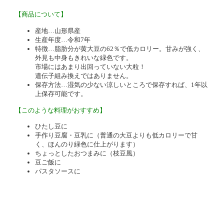
【商品について】
産地…山形県産
生産年度…令和7年
特徴…脂肪分が黄大豆の62％で低カロリー。甘みが強く、
外見も中身もきれいな緑色です。
市場にはあまり出回っていない大粒！
遺伝子組み換えではありません。
保存方法…湿気の少ない涼しいところで保存すれば、1年以
上保存可能です。
【このような料理がおすすめ】
ひたし豆に
手作り豆腐・豆乳に（普通の大豆よりも低カロリーで甘
く、ほんのり緑色に仕上がります）
ちょっとしたおつまみに（枝豆風）
豆ご飯に
パスタソースに