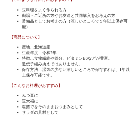
豆料理をよく作られる方
職場・ご近所の方やお友達と共同購入をお考えの方
常備品としてお考えの方（涼しいところで１年以上保存可
能）
【商品について】
産地…北海道産
生産年度…令和7年
特徴…食物繊維や鉄分、ビタミンB6などが豊富。
遺伝子組み換えではありません。
保存方法…湿気の少ない涼しいところで保存すれば、1年以
上保存可能です。
【こんなお料理がおすすめ】
みつ豆に
豆大福に
塩茹でをそのままおつまみとして
サラダの具材として