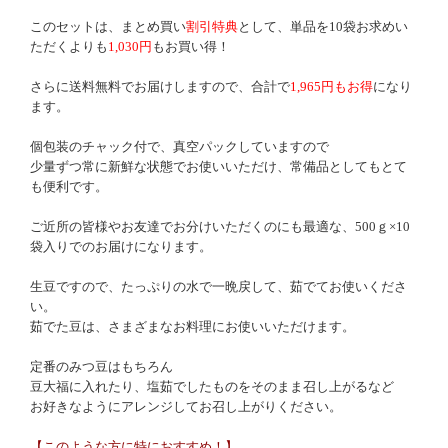
このセットは、まとめ買い
割引特典
として、単品を10袋お求めい
ただくよりも
1,030円
もお買い得！
さらに送料無料でお届けしますので、合計で
1,965円もお得
になり
ます。
個包装のチャック付で、真空パックしていますので
少量ずつ常に新鮮な状態でお使いいただけ、常備品としてもとて
も便利です。
ご近所の皆様やお友達でお分けいただくのにも最適な、500ｇ×10
袋入りでのお届けになります。
生豆ですので、たっぷりの水で一晩戻して、茹でてお使いくださ
い。
茹でた豆は、さまざまなお料理にお使いいただけます。
定番のみつ豆はもちろん
豆大福に入れたり、塩茹でしたものをそのまま召し上がるなど
お好きなようにアレンジしてお召し上がりください。
【このような方に特におすすめ！】