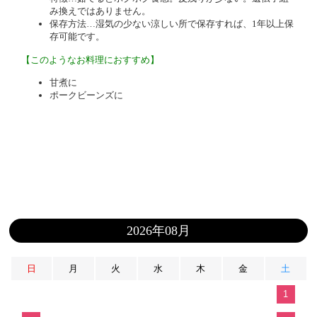
み換えではありません。
保存方法…湿気の少ない涼しい所で保存すれば、1年以上保
存可能です。
【このようなお料理におすすめ】
甘煮に
ポークビーンズに
2026年08月
日
月
火
水
木
金
土
1