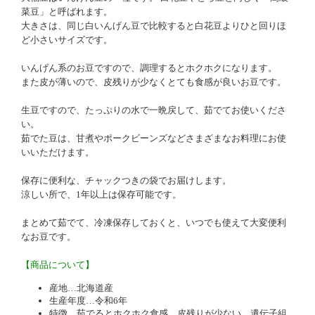
菜豆」と呼ばれます。
大きさは、同じ白いんげん豆で比較すると白花豆よりひと回りほ
ど小さいサイズです。
いんげん系のお豆ですので、調理するとホクホクになります。
また皮が薄いので、皮残りが少なくとても食感が良いお豆です。
生豆ですので、たっぷりの水で一晩戻して、茹でてお使いくださ
い。
茹でた豆は、甘煮やポークビーンズなどさまざまなお料理にお使
いいただけます。
保存に便利な、チャックつきの袋でお届けします。
涼しい所で、1年以上は保存可能です。
まとめて茹でて、冷凍保存しておくと、いつでも使えて大変便利
なお豆です。
【商品について】
産地…北海道産
生産年度…
令和6年
特徴…茹でるとホクホク食感。皮残りが少ない。遺伝子組